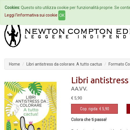
Cookies:
Questo sito utilizza cookie per funzionalità proprie. Se contin
Home
Autori
Eventi
Col
Leggi l'informativa sui cookie
OK
Home
Libri antistress da colorare. A tutto cactus
Formato Cop
Libri antistres
AA.VV.
€ 5,90
Cop. rigida
€ 5,90
Colora che ti passa!