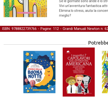
Se le giornate sono aride e lo str
Vivi un'avventura fantastica attra
Elimina lo stress, aiuta la conce
meglio?
ISBN: 9788822739766 - Pagine: 112 -
Grandi Manuali Newton
n. 6
benessere
-
Libri da colorare
Potrebber