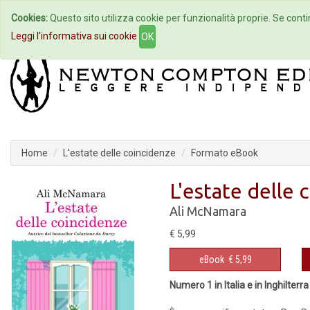
Cookies:
Questo sito utilizza cookie per funzionalità proprie. Se contin
Home
Autori
Eventi
Col
Leggi l'informativa sui cookie
OK
Home
L'estate delle coincidenze
Formato eBook
L'estate delle 
Ali McNamara
€ 5,99
eBook
€ 5,99
Numero 1 in Italia e in Inghilterra