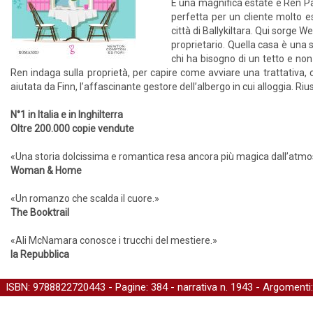
È una magnifica estate e Ren Parke
perfetta per un cliente molto esi
città di Ballykiltara. Qui sorge W
proprietario. Quella casa è una 
chi ha bisogno di un tetto e no
Ren indaga sulla proprietà, per capire come avviare una trattativa, 
aiutata da Finn, l’affascinante gestore dell’albergo in cui alloggia. R
N°1 in Italia e in Inghilterra
Oltre 200.000 copie vendute
«Una storia dolcissima e romantica resa ancora più magica dall’atmos
Woman & Home
«Un romanzo che scalda il cuore.»
The Booktrail
«Ali McNamara conosce i trucchi del mestiere.»
la Repubblica
ISBN: 9788822720443 - Pagine: 384 -
narrativa
n. 1943 - Argomenti