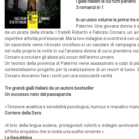
I gialli italiani di cui tutti parlano
3 romanzi in 1
In un unico volume le prime tre ind
Palermo. Una giovane donna è st
da un pirata della strada. I fratelli Roberto e Fabrizio Corsaro, un av
rispettive attività professionali. Ma la loro indagine si scontrerà con u
Un sacerdote viene ritrovato crocifisso in un casolare di campagn
nel nulla proprio la notte in cui l’anziana donna di cui si prendeva cu
Corsaro a scrutare gli abissi più oscuri dell’animo umano.
Un tecnico della provincia di Palermo viene assassinato a colpi di pi
contestatissimo progetto per la realizzazione di un resort di lusso. Si
Corsaro dovranno fare i conti con una scioccante verità.
Tre grandi gialli italiani da un autore bestseller
Un successo nato dal passaparola
«Tensione analitica e sensibilità psicologica, humour e macabro man
Corriere della Sera
«Il brio della lingua isolana, protagonisti coloriti e indagini avvincent
effetto empatico che si rivela una scelta vincente.»
La Repubblica