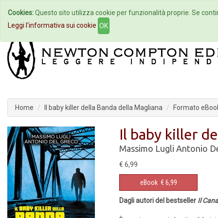
Cookies:
Questo sito utilizza cookie per funzionalità proprie. Se contin
Home
Autori
Eventi
Col
Leggi l'informativa sui cookie
OK
Home
Il baby killer della Banda della Magliana
Formato eBoo
Il baby killer 
Massimo Lugli
Antonio D
€ 6,99
eBook
€ 6,99
Dagli autori del bestseller
Il Can