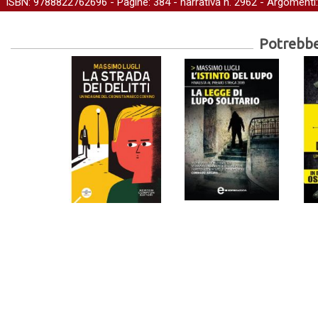
ISBN: 9788822762696 - Pagine: 384 -
narrativa
n. 2962 - Argomenti
Potrebber