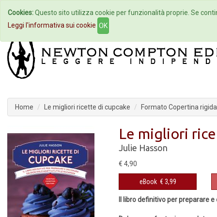
Cookies:
Questo sito utilizza cookie per funzionalità proprie. Se contin
Home
Autori
Eventi
Col
Leggi l'informativa sui cookie
OK
Home
Le migliori ricette di cupcake
Formato Copertina rigida
Le migliori ric
Julie Hasson
€ 4,90
eBook
€ 3,99
Il libro definitivo per preparare e