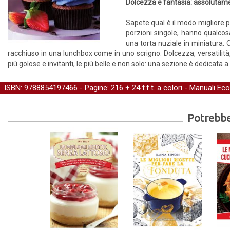
Dolcezza e fantasia: assolutament
Sapete qual è il modo migliore per
porzioni singole, hanno qualcos
una torta nuziale in miniatura. 
racchiuso in una lunchbox come in uno scrigno. Dolcezza, versatilità, 
più golose e invitanti, le più belle e non solo: una sezione è dedicata
ISBN: 9788854197466 - Pagine: 216 + 24 t.f.t. a colori -
Manuali Eco
Potrebber