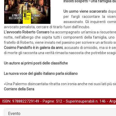
Insoliti sospetti • Una famiglia d
Un uomo viene scarcerato
dopo 
per fargli raccontare la vice
assassinato. Gli inquirenti comi
avvocato penalista, cercare di tirarlo fuori dall’incubo.
L’avvocato Roberto Corsaro
ha accompagnato un’amica a riscuotere u
notte, nell’albergo che ospita tutti i componenti della famiglia, uno
fratello di Roberto, viene inviato nel paesino per scrivere un articolo su
Cosimo Pandolfo è in galera da anni
, accusato di omicidio, ma si è s
di morte gli racconta una verità rimasta nascosta che potrebbe scagionar
Un autore ai primi posti delle classifiche
La nuova voce del giallo italiano parla siciliano
«Una Palermo disincantata ritratta con ironia anche nei suoi lati più sin
Corriere della Sera
ISBN: 9788822729149 - Pagine: 512 -
Superinsuperabili
n. 146 - Ar
Evento