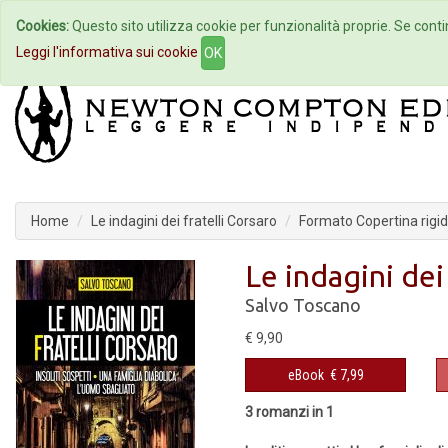
Cookies:
Questo sito utilizza cookie per funzionalità proprie. Se contin
Home
Autori
Eventi
Col
Leggi l'informativa sui cookie
OK
Home
Le indagini dei fratelli Corsaro
Formato Copertina rigi
Le indagini dei
Salvo Toscano
€ 9,90
eBook
€ 7,99
3 romanzi in 1