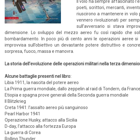
Il volo ha sempre affascinato l’e
poeti, scrittori, mercanti, invent
riuscirono a mantenere in volo p
vennero rivoluzionati per sempre
sull’avversario si stava impr
dimensione. Lo sviluppo del mezzo aereo fu così rapido che solo
bombardamento. In poco più di cento anni le operazioni aeree si
improvvisa sull’obiettivo un devastante potere distruttivo e concre
sorpresa, fuoco, massa e manovra.
La storia dell'evoluzione delle operazioni militari nella terza dimension
Alcune battaglie presenti nel libro:
Libia 1911, la nascita del potere aereo
La Prima guerra mondiale, dallo zeppelin al raid di Tondern, da Fran
Etiopia e spagna prove generali della Seconda guerra mondiale
Il Blitzkrieg
Creta 1941: l’assalto aereo più sanguinoso
Pearl Harbor 1941
Operazione Husky, attacco alla Sicilia
D-day, l’attacco alla fortezza Europa
La guerra di Corea
Rolling Thunder