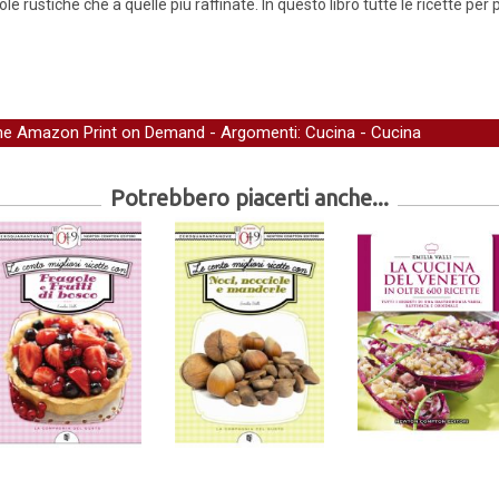
ole rustiche che a quelle più raffinate. In questo libro tutte le ricette per 
one Amazon Print on Demand
- Argomenti:
Cucina
-
Cucina
Potrebbero piacerti anche...