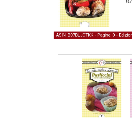
tav
ASIN: B07BLJCTKK - Pagine: 0 -
Edizi