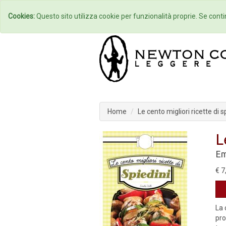
Home
Autori
Cookies:
Questo sito utilizza cookie per funzionalità proprie. Se contin
Home
Le cento migliori ricette di s
L
Em
€ 7
La 
pro