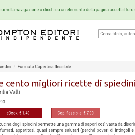
Eventi
Collane
Newsletter
Ebo
ui nella navigazione o clicchi su un elemento della pagina accetti il loro 
piedini
Formato Copertina flessibile
e cento migliori ricette di spiedin
ilia Valli
,90
eBook
€ 1,49
Cop. flessibile
€ 7,90
cucina degli spiedini permette una gamma di sapori così vasta da disorie
fumati, appetitosi, quasi sempre salutari (perché poveri di intingoli e 