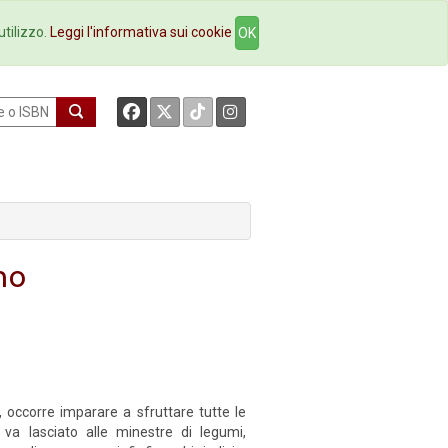
okstore
Contatti
utilizzo.
Leggi l'informativa sui cookie
OK
no
, occorre imparare a sfruttare tutte le
va lasciato alle minestre di legumi,