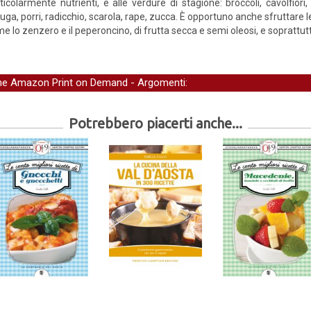
ticolarmente nutrienti, e alle verdure di stagione: broccoli, cavolfiori, c
tuga, porri, radicchio, scarola, rape, zucca. È opportuno anche sfruttare l
e lo zenzero e il peperoncino, di frutta secca e semi oleosi, e soprattutt
one Amazon Print on Demand
- Argomenti:
Potrebbero piacerti anche...