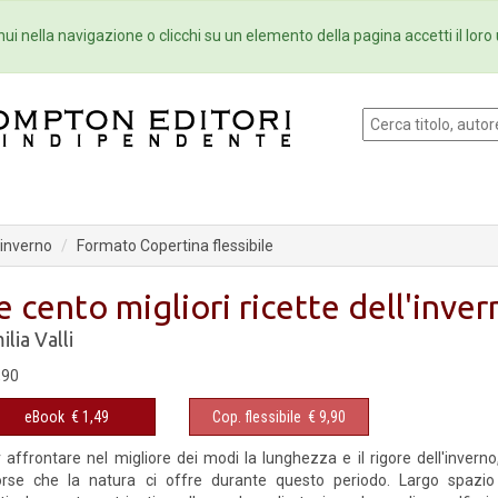
Eventi
Collane
Newsletter
Ebo
ui nella navigazione o clicchi su un elemento della pagina accetti il loro 
l'inverno
Formato Copertina flessibile
e cento migliori ricette dell'inver
ilia Valli
,90
eBook
€ 1,49
Cop. flessibile
€ 9,90
 affrontare nel migliore dei modi la lunghezza e il rigore dell'inverno
orse che la natura ci offre durante questo periodo. Largo spazio 