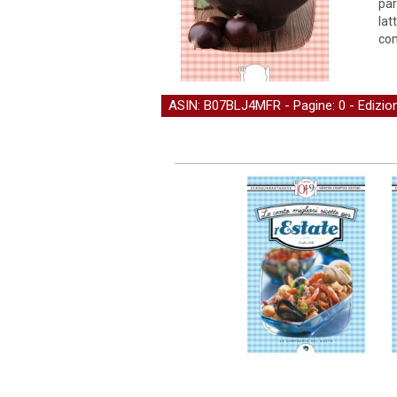
par
lat
com
ASIN: B07BLJ4MFR - Pagine: 0 -
Edizi