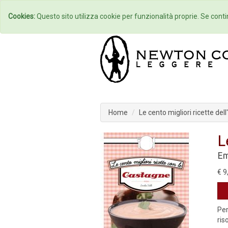
Home
Autori
Cookies:
Questo sito utilizza cookie per funzionalità proprie. Se contin
Home
Le cento migliori ricette del
L
Em
€ 9
Per
ris