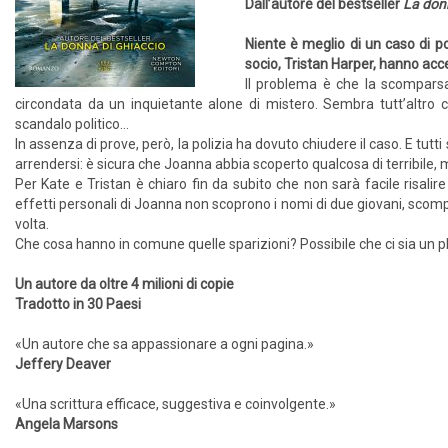
Dall’autore del bestseller
La donn
Niente è meglio di un caso di p
socio, Tristan Harper, hanno acce
Il problema è che la scomparsa
circondata da un inquietante alone di mistero. Sembra tutt’altro c
scandalo politico…
In assenza di prove, però, la polizia ha dovuto chiudere il caso. E tut
arrendersi: è sicura che Joanna abbia scoperto qualcosa di terribile, m
Per Kate e Tristan è chiaro fin da subito che non sarà facile risalire 
effetti personali di Joanna non scoprono i nomi di due giovani, scompa
volta.
Che cosa hanno in comune quelle sparizioni? Possibile che ci sia un pl
Un autore da oltre 4 milioni di copie
Tradotto in 30 Paesi
«Un autore che sa appassionare a ogni pagina.»
Jeffery Deaver
«Una scrittura efficace, suggestiva e coinvolgente.»
Angela Marsons