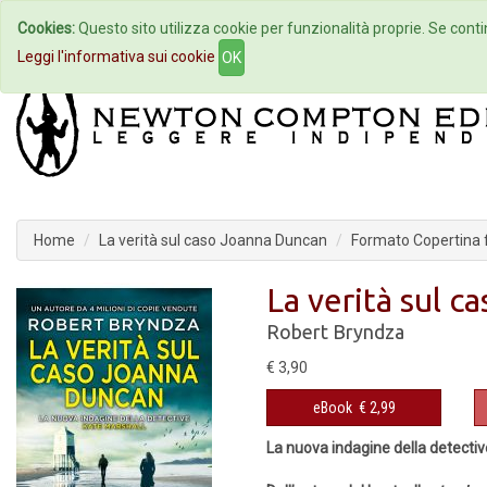
Cookies:
Questo sito utilizza cookie per funzionalità proprie. Se contin
Home
Autori
Eventi
Col
Leggi l'informativa sui cookie
OK
Home
La verità sul caso Joanna Duncan
Formato Copertina f
La verità sul 
Robert Bryndza
€ 3,90
eBook
€ 2,99
La nuova indagine della detectiv