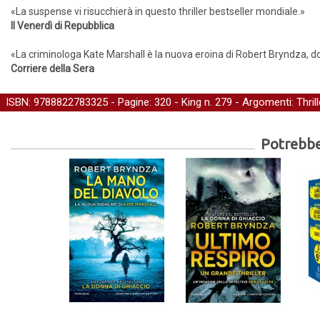
«La suspense vi risucchierà in questo thriller bestseller mondiale.»
Il Venerdì di Repubblica
«La criminologa Kate Marshall è la nuova eroina di Robert Bryndza, dop
Corriere della Sera
ISBN: 9788822783325 - Pagine: 320 -
King
n. 279 - Argomenti:
Thrill
Potrebber