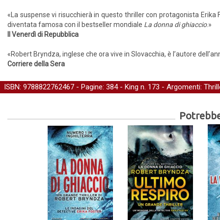
«La suspense vi risucchierà in questo thriller con protagonista Erika F
diventata famosa con il bestseller mondiale
La donna di ghiaccio
.»
Il Venerdì di Repubblica
«Robert Bryndza, inglese che ora vive in Slovacchia, è l’autore dell’anno
Corriere della Sera
ISBN: 9788822762467 - Pagine: 384 -
King
n. 173 - Argomenti:
Thrill
Potrebber