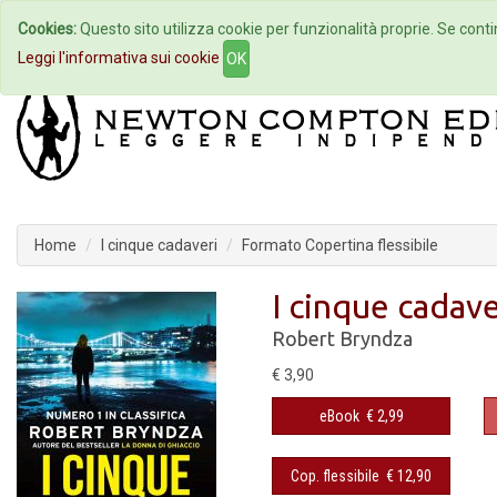
Cookies:
Questo sito utilizza cookie per funzionalità proprie. Se contin
Home
Autori
Eventi
Col
Leggi l'informativa sui cookie
OK
Home
I cinque cadaveri
Formato Copertina flessibile
I cinque cadave
Robert Bryndza
€ 3,90
eBook
€ 2,99
Cop. flessibile
€ 12,90