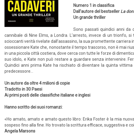
Numero 1 in classifica
Dall'autore del bestseller
La donn
Un grande thriller
Sono passati quindici anni da 
cannibale di Nine Elms, a Londra. L’arresto, invece di un trionfo, si
scioccanti verità rivelate dall’assassino, la sua promettente carriera 
ossessionare Kate che, nonostante il tempo trascorso, non è mai riuscit
in una piccola città costiera, dove cerca con tutte le forze di dimenti
suo idolo, e Kate non può restare a guardare senza intervenire. Fer
Quindici anni prima Kate ha rischiato di diventare la quinta vittima
predecessore…
Un autore da oltre 4 milioni di copie
Tradotto in 30 Paesi
Ai primi posti delle classifiche italiane e inglesi
Hanno scritto dei suoi romanzi:
«Ho amato, amato e amato questo libro: Erika Foster è la mia nuova er
sospeso fino alla fine. Ho trovato la scrittura efficace, suggestiva e c
Angela Marsons