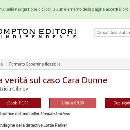
Eventi
Collane
Newsletter
Ebo
ui nella navigazione o clicchi su un elemento della pagina accetti il loro 
ne
Formato Copertina flessibile
a verità sul caso Cara Dunne
tricia Gibney
eBook
€ 0,99
2 libri a € 9,90
Cop. rigid
l’autrice del bestseller
L’ospite inatteso
indagine della detective Lottie Parker