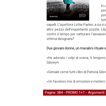
In 
pen
pom
tet
capelli. L’ispettore Lottie Parker, a cui 
altro pezzo dell’inquietante puzzle: Lil
contro il tempo per catturare l’assassi
vittima designata?
Due giovani donne, un macabro rituale e u
«Ho adorato i colpi di scena, ti tengono
Gibney!»
«Geniale come tutti i libri di Patricia Gib
«Un favoloso mix di emozioni e mistero e
Pagine: 384 -
PROMO 1+1
- Argomenti: