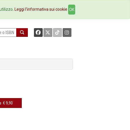
okstore
Contatti
utilizzo.
Leggi l'informativa sui cookie
OK
a
€ 9,90