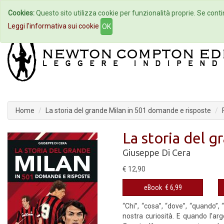
Cookies:
Questo sito utilizza cookie per funzionalità proprie. Se contin
Home
Autori
Eventi
Col
Leggi l'informativa sui cookie
OK
Home
La storia del grande Milan in 501 domande e risposte
La storia del 
Giuseppe Di Cera
€ 12,90
eBook
€ 6,99
“Chi”, “cosa”, “dove”, “quando
nostra curiosità. E quando l’arg