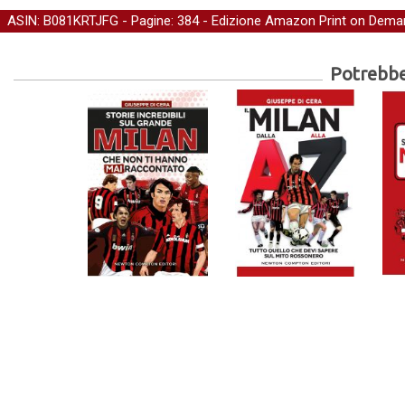
ASIN: B081KRTJFG - Pagine: 384 -
Edizione Amazon Print on Dema
Potrebber