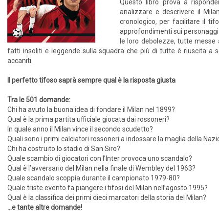
Questo libro prova a rispondere
analizzare e descrivere il Mil
cronologico, per facilitare il t
approfondimenti sui personaggi ch
le loro debolezze, tutte messe 
fatti insoliti e leggende sulla squadra che più di tutte è riuscita a 
accaniti.
Il perfetto tifoso saprà sempre qual è la risposta giusta
Tra le 501 domande:
Chi ha avuto la buona idea di fondare il Milan nel 1899?
Qual è la prima partita ufficiale giocata dai rossoneri?
In quale anno il Milan vince il secondo scudetto?
Quali sono i primi calciatori rossoneri a indossare la maglia della Nazi
Chi ha costruito lo stadio di San Siro?
Quale scambio di giocatori con l’Inter provoca uno scandalo?
Qual è l’avversario del Milan nella finale di Wembley del 1963?
Quale scandalo scoppia durante il campionato 1979-80?
Quale triste evento fa piangere i tifosi del Milan nell’agosto 1995?
Qual è la classifica dei primi dieci marcatori della storia del Milan?
...e tante altre domande!