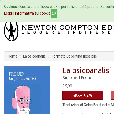
Cookies:
Questo sito utilizza cookie per funzionalità proprie. Se contin
Home
Autori
Eventi
Col
Leggi l'informativa sui cookie
OK
Home
La psicoanalisi
Formato Copertina flessibile
La psicoanalisi
Sigmund Freud
€ 5,90
eBook
€ 2,99
Traduzioni di Celso Balducci e A