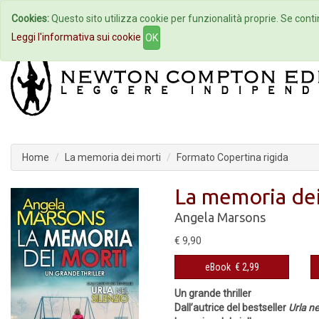
Cookies:
Questo sito utilizza cookie per funzionalità proprie. Se contin
Home
Autori
Eventi
Col
Leggi l'informativa sui cookie
OK
Home
La memoria dei morti
Formato Copertina rigida
La memoria dei
Angela Marsons
€ 9,90
eBook
€ 2,99
Un grande thriller
Dall’autrice del bestseller
Urla ne