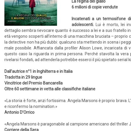
La regina del giallo
6 milioni di copie vendute
Incatenati a un termosifone d
adolescenti.
Lui è morto, lei i
dettaglio sembra rievocare quanto è successo a lei e a suo fratello i
età vengono scoperti all’interno di una macchina bruciata – proprio 
la detective non ha più dubbi: qualcuno sta mettendo in scena i peggior
male possibile. Affiancata dalla profiler Alison Lowe, incaricata di
questo caso la riguarda in prima persona. Perché stavolta la vera 
rivelarsi fondati, ad attenderla potrebbe esserci il più spietato serial 
Dall’autrice n°1 in Inghilterra e in Italia
Tradotta in 29 lingue
Vincitrice del Premio Bancarella
Oltre 60 settimane in vetta alle classifiche italiane
«La storia è forte, anzi fortissima. Angela Marsons è proprio brava. L
e riconfermo la nomination.»
Antonio D’Orrico
«Angela Marsons è paragonabile al campione americano del thriller
Corriere della Sera