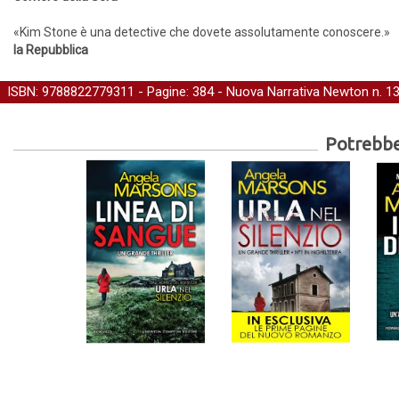
«Kim Stone è una detective che dovete assolutamente conoscere.»
la Repubblica
ISBN: 9788822779311 - Pagine: 384 -
Nuova Narrativa Newton
n. 1
Potrebber