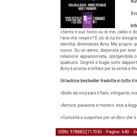
Aut
3 r
Inf
«Sento il suo tocco su di me, caldo e do
l’aria che respiro? È ciò di cui ho biso
identità, diventando Amy. Ma proprio qu
nuovo. Su un aereo, disperata per aver 
relazione appassionata, spingendola ol
qualcuno. Segreti e bugie sono dappertu
Amy è pronta a lottare per la verità e fi
Un'autrice bestseller tradotta in tutto i
«Bello da mozzare il fiato, intrigante, m
«Amore, passione e mistero. Inizi a legge
«Curiosità e suspense per un libro che ti
ISBN: 9788822717030 - Pagine: 640 -
S