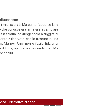
a di suspense.
 i miei segreti. Ma come faccio se lui è
o ciò che conosceva e amava e a cambiare
assediarla, costringendola a fuggire di
nte e riservato, che la trascina in una
ta. Ma per Amy non è facile fidarsi di
a di fuga, oppure la sua condanna... Ma
e per lui.
Rosa
-
Narrativa erotica