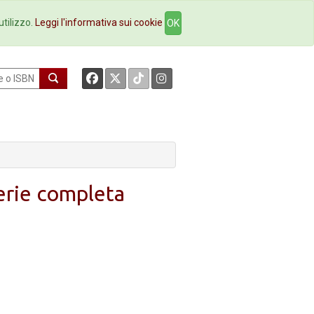
okstore
Contatti
utilizzo.
Leggi l'informativa sui cookie
OK
erie completa