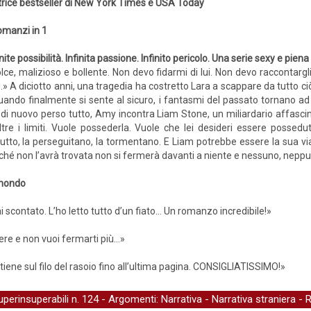
rice bestseller di New York Times e USA Today
omanzi in 1
inite possibilità. Infinita passione. Infinito pericolo. Una serie sexy e pien
lce, malizioso e bollente. Non devo fidarmi di lui. Non devo raccontargli
gno.» A diciotto anni, una tragedia ha costretto Lara a scappare da tutt
ando finalmente si sente al sicuro, i fantasmi del passato tornano ad 
di nuovo perso tutto, Amy incontra Liam Stone, un miliardario affascina
tre i limiti. Vuole possederla. Vuole che lei desideri essere possedu
tto, la perseguitano, la tormentano. E Liam potrebbe essere la sua vi
nché non l’avrà trovata non si fermerà davanti a niente e nessuno, neppur
l mondo
ai scontato. L’ho letto tutto d’un fiato… Un romanzo incredibile!»
re e non vuoi fermarti più...»
 tiene sul filo del rasoio fino all’ultima pagina. CONSIGLIATISSIMO!»
uperinsuperabili
n. 124 - Argomenti:
Narrativa
-
Narrativa straniera
-