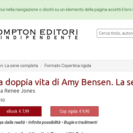
Eventi
Collane
Newsletter
Ebo
ui nella navigazione o clicchi su un elemento della pagina accetti il loro 
n. La serie completa
Formato Copertina rigida
a doppia vita di Amy Bensen. La s
sa Renee Jones
,90
eBook
€ 7,99
Cop. rigida
€ 9,90
a dalla realtà • Infinite possibilità • Bugie e tradimenti