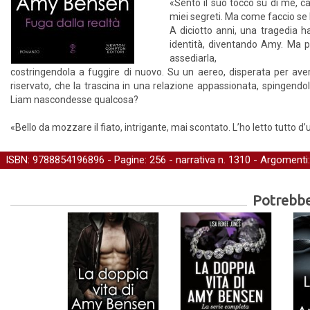
«Sento il suo tocco su di me, ca
miei segreti. Ma come faccio se lu
A diciotto anni, una tragedia 
identità, diventando Amy. Ma p
assediarla,
costringendola a fuggire di nuovo. Su un aereo, disperata per ave
riservato, che la trascina in una relazione appassionata, spingendol
Liam nascondesse qualcosa?
«Bello da mozzare il fiato, intrigante, mai scontato. L’ho letto tutto d’u
ISBN: 9788854196896 - Pagine: 256 -
narrativa
n. 1310 - Argomenti
Potrebber