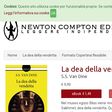
Cookies:
Questo sito utilizza cookie per funzionalità proprie. Se contin
Home
Autori
Eventi
Col
Leggi l'informativa sui cookie
OK
Home
La dea della vendetta
Formato Copertina flessibile
La dea della v
S.S. Van Dine
€ 9,90
eBook
€ 1,49
Nel museo egizio Bliss viene rinv
Sakhmet, dea della vendetta. Qua