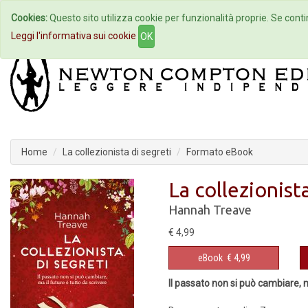
Cookies:
Questo sito utilizza cookie per funzionalità proprie. Se contin
Home
Autori
Eventi
Col
Leggi l'informativa sui cookie
OK
Home
La collezionista di segreti
Formato eBook
La collezionist
Hannah Treave
€ 4,99
eBook
€ 4,99
Il passato non si può cambiare, m