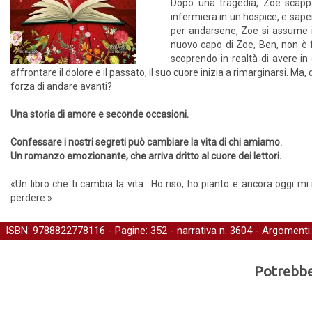
Dopo una tragedia, Zoe scappa
infermiera in un hospice, e sap
per andarsene, Zoe si assume il c
nuovo capo di Zoe, Ben, non è f
scoprendo in realtà di avere 
affrontare il dolore e il passato, il suo cuore inizia a rimarginarsi. Ma
forza di andare avanti?
Una storia di amore e seconde occasioni.
Confessare i nostri segreti può cambiare la vita di chi amiamo.
Un romanzo emozionante, che arriva dritto al cuore dei lettori.
«Un libro che ti cambia la vita. Ho riso, ho pianto e ancora oggi m
perdere.»
ISBN: 9788822778116 - Pagine: 352 -
narrativa
n. 3604 - Argomenti
Potrebber