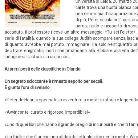
Università di Leida, 20 marzo 2
carte trova una busta bianca con
una cerimonia d’inaugurazione al
di più, Peter si cala nell’apertur
uomo, nudo e ricoperto di sang
accaduto, il professore riceve un altro messaggio: «Tu sei l’eletto»
serie di fatalità, quando la sua collega Judith scompare senza lasciar
di quanto avrebbe mai potuto immaginare. Ha solo ventiquattro ore p
decifrare enigmatici indizi che rimandano alla Bibbia e alla vita d
indagine si trasformi in un incubo…
Ai primi posti delle classifiche in Olanda
Un segreto scioccante è rimasto sepolto per secoli.
È giunta l’ora di svelarlo.
«Peter de Haan, impegnato in avventure a metà tra storia e leggend
«Avvincente, curato e rigoroso. Imperdibile!»
«Uno di quei libri che hanno il grande pregio di incuriosirti e che ti fan
«Un thriller che è anche una sfida intellettuale: cibo per la mente. Win