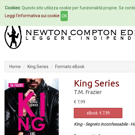
Cookies:
Questo sito utilizza cookie per funzionalità proprie. Se contin
Home
Autori
Eventi
Col
Leggi l'informativa sui cookie
OK
Home
King Series
Formato eBook
King Series
T.M. Frazier
€ 7,99
eBook
€ 7,99
King - Segreto inconfessabile - Ha