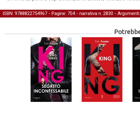
ISBN: 9788822754967 - Pagine: 704 -
narrativa
n. 2830 - Argomenti
Potrebber