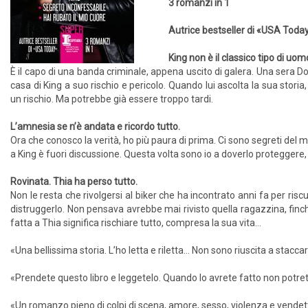
​3 romanzi in 1
Autrice bestseller di «USA Toda
King non è il classico tipo di uo
È il capo di una banda criminale, appena uscito di galera. Una sera D
casa di King a suo rischio e pericolo. Quando lui ascolta la sua stor
un rischio. Ma potrebbe già essere troppo tardi.
L’amnesia se n’è andata e ricordo tutto.
Ora che conosco la verità, ho più paura di prima. Ci sono segreti del 
a King è fuori discussione. Questa volta sono io a doverlo proteggere
Rovinata. Thia ha perso tutto.
Non le resta che rivolgersi al biker che ha incontrato anni fa per risc
distruggerlo. Non pensava avrebbe mai rivisto quella ragazzina, fin
fatta a Thia significa rischiare tutto, compresa la sua vita...
«Una bellissima storia. L’ho letta e riletta… Non sono riuscita a stacc
«Prendete questo libro e leggetelo. Quando lo avrete fatto non potre
«Un romanzo pieno di colpi di scena, amore, sesso, violenza e vendet