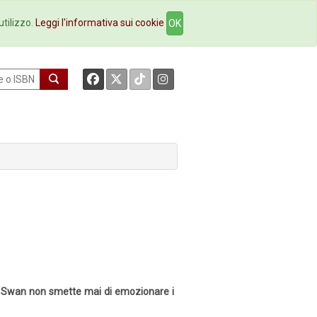
okstore
Contatti
utilizzo.
Leggi l'informativa sui cookie
OK
n Swan non smette mai di emozionare i