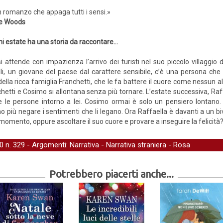
 romanzo che appaga tutti i sensi.»
ie Woods
i estate ha una storia da raccontare…
i attende con impazienza l’arrivo dei turisti nel suo piccolo villaggio
lli, un giovane del paese dal carattere sensibile, c’è una persona ch
 della ricca famiglia Franchetti, che le fa battere il cuore come nessun al
chetti e Cosimo si allontana senza più tornare. L’estate successiva, Raf
e le persone intorno a lei. Cosimo ormai è solo un pensiero lontano. 
più negare i sentimenti che li legano. Ora Raffaella è davanti a un bivio
momento, oppure ascoltare il suo cuore e provare a inseguire la felicità
.0
n. 329 - Argomenti:
Narrativa
-
Narrativa straniera
-
Rosa
Potrebbero piacerti anche...