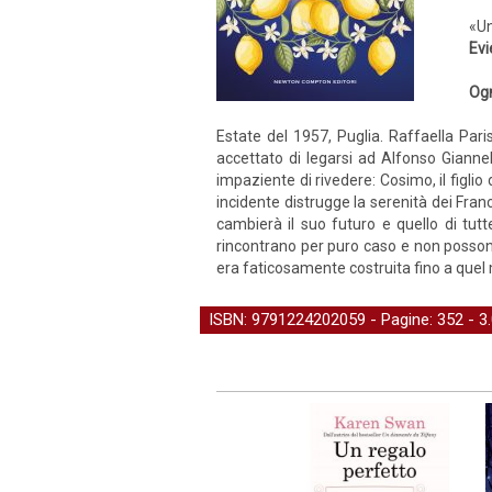
«Un
Ev
Ogn
Estate del 1957, Puglia. Raffaella Paris
accettato di legarsi ad Alfonso Gianne
impaziente di rivedere: Cosimo, il figlio
incidente distrugge la serenità dei Fran
cambierà il suo futuro e quello di tutt
rincontrano per puro caso e non possono 
era faticosamente costruita fino a quel 
ISBN: 9791224202059 - Pagine: 352 -
3