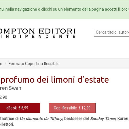
Eventi
Collane
Newsletter
Ebo
ui nella navigazione o clicchi su un elemento della pagina accetti il loro 
te
Formato Copertina flessibile
l profumo dei limoni d’estate
ren Swan
2,90
eBook
€ 6,99
Cop. flessibile
€ 12,90
l’autrice di
Un diamante da Tiffany
, bestseller del
Sunday Times
, Kare
i lettori.