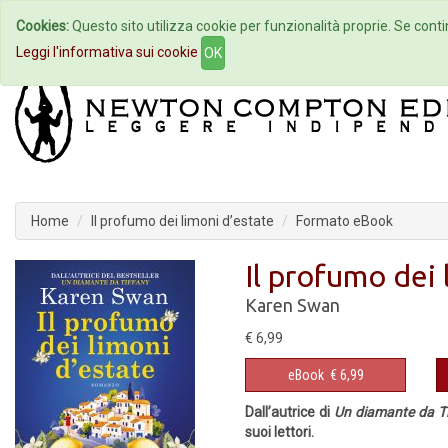
Cookies:
Questo sito utilizza cookie per funzionalità proprie. Se contin
Home
Autori
Eventi
Col
Leggi l'informativa sui cookie
OK
Home
Il profumo dei limoni d’estate
Formato eBook
Il profumo dei 
Karen Swan
€ 6,99
eBook
€ 6,99
Dall’autrice di
Un diamante da T
suoi lettori.