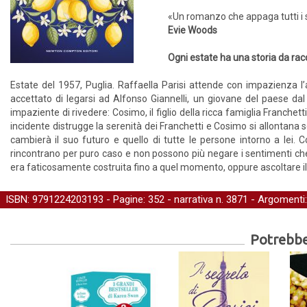
«Un romanzo che appaga tutti i 
Evie Woods
Ogni estate ha una storia da ra
Estate del 1957, Puglia. Raffaella Parisi attende con impazienza l’ar
accettato di legarsi ad Alfonso Giannelli, un giovane del paese da
impaziente di rivedere: Cosimo, il figlio della ricca famiglia Franchet
incidente distrugge la serenità dei Franchetti e Cosimo si allontana 
cambierà il suo futuro e quello di tutte le persone intorno a lei. 
rincontrano per puro caso e non possono più negare i sentimenti che li
era faticosamente costruita fino a quel momento, oppure ascoltare il 
ISBN: 9791224203193 - Pagine: 352 -
narrativa
n. 3871 - Argomenti
Potrebber