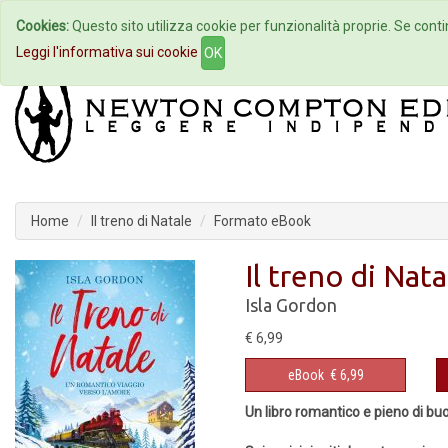
Cookies:
Questo sito utilizza cookie per funzionalità proprie. Se contin
Home
Autori
Eventi
Col
Leggi l'informativa sui cookie
OK
Home
Il treno di Natale
Formato eBook
Il treno di Nata
Isla Gordon
€ 6,99
eBook
€ 6,99
Un libro romantico e pieno di bu