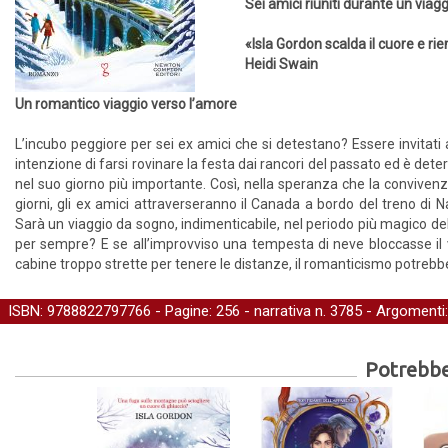
Sei amici riuniti durante un viag
«Isla Gordon scalda il cuore e r
Heidi Swain
Un romantico viaggio verso l’amore
L’incubo peggiore per sei ex amici che si detestano? Essere invitati
intenzione di farsi rovinare la festa dai rancori del passato ed è dete
nel suo giorno più importante. Così, nella speranza che la convivenza
giorni, gli ex amici attraverseranno il Canada a bordo del treno di N
Sarà un viaggio da sogno, indimenticabile, nel periodo più magico dell’
per sempre? E se all’improvviso una tempesta di neve bloccasse il
cabine troppo strette per tenere le distanze, il romanticismo potrebbe
ISBN: 9788822797766 - Pagine: 256 -
narrativa
n. 3785 - Argomenti
Potrebber