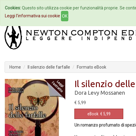
Cookies:
Questo sito utilizza cookie per funzionalità proprie. Se contin
Home
Autori
Eventi
Col
Leggi l'informativa sui cookie
OK
Home
Il silenzio delle farfalle
Formato eBook
Il silenzio delle
Dora Levy Mossanen
€ 5,99
eBook
€ 5,99
Un romanzo profumato di spezie e 