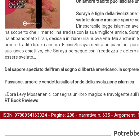
Un amore tradito può lasciare un
Soraya è figlia della rivoluzione
visto le donne iraniane riporre ne
L’inesorabile legge islamica a
ha scoperto che il marito l’ha tradita con la sua migliore amica, Sor
ha abbandonato l’Iran, decisa a iniziare una nuova vita. Ma anche in te
amore tradito brucia ancora. E così Soraya medita un piano per punire
suo unico obiettivo, che Soraya persegue con freddezza e determi
essere svelato…
Dal sapore speziato dell’Iran al sogno di libertà americano, la sorpren
Passione, amore e vendetta sullo sfondo della rivoluzione islamica
«Dora Levy Mossanen ci consegna un libro magico e travolgente sull’a
RT Book Reviews
ISBN: 9788854163324 - Pagine: 288 -
narrativa
n. 635 - Argomenti:
Potrebber