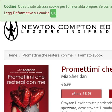
Cookies:
Questo sito utilizza cookie per funzionalità proprie. Se contin
Home
Autori
Eventi
Col
Leggi l'informativa sui cookie
OK
Home
Promettimi che resterai con me
Formato eBook
Promettimi che
Mia Sheridan
€ 5,99
eBook
€ 5,99
Grayson Hawthorn sta perdendo la
spezzato, deve trovare il modo 