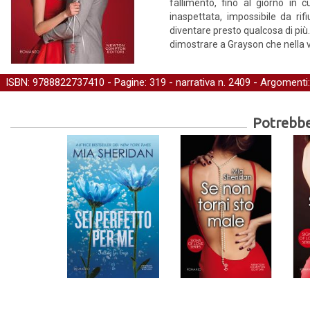
fallimento, fino al giorno in
inaspettata, impossibile da r
diventare presto qualcosa di più
dimostrare a Grayson che nella vit
ISBN: 9788822737410 - Pagine: 319 -
narrativa
n. 2409 - Argomenti
Potrebber