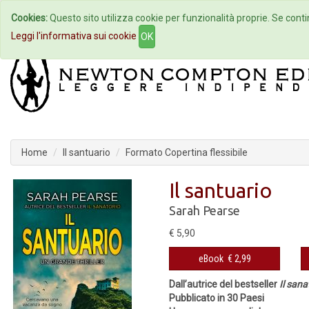
Cookies:
Questo sito utilizza cookie per funzionalità proprie. Se contin
Home
Autori
Eventi
Col
Leggi l'informativa sui cookie
OK
Home
Il santuario
Formato Copertina flessibile
Il santuario
Sarah Pearse
€ 5,90
eBook
€ 2,99
Dall’autrice del bestseller
Il sana
Pubblicato in 30 Paesi