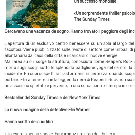
Un successo mondiale
«Un sorprendente thriller psicolo
The Sunday Times
Cercavano una vacanza da sogno. Hanno trovato il peggiore degli inc
L’apertura di un esclusivo centro benessere su un’isola al largo del 
facoltosi. Viene pubblicizzato sulle riviste di settore come un’oasi di
allontanarsi dal caos della città e ricaricarsi di nuove energie.
Ma l’area su cui sorge la struttura, conosciuta come Reaper’s Roc
morta sugli scogli sotto lo splendido padiglione yoga del centro, l
incidente. E i suoi sospetti si trasformano in certezza quando scopre
portano Elin a temere che la leggenda nera di Reaper’s Rock non sia s
un assassino spietato e perverso, in una corsa contro il tempo in cui l
Bestseller del Sunday Times e del New York Times
La nuova indagine della detective Elin Warner
Hanno scritto dei suoi libri:
«Un esordio sensazionale. Farà impazzire i fan dei thriller.»