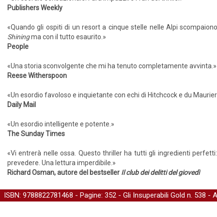
Publishers Weekly
«Quando gli ospiti di un resort a cinque stelle nelle Alpi scompaiono
Shining
ma con il tutto esaurito.»
People
«Una storia sconvolgente che mi ha tenuto completamente avvinta.»
Reese Witherspoon
«Un esordio favoloso e inquietante con echi di Hitchcock e du Maurier
Daily Mail
«Un esordio intelligente e potente.»
The Sunday Times
«Vi entrerà nelle ossa. Questo thriller ha tutti gli ingredienti perfet
prevedere. Una lettura imperdibile.»
Richard Osman, autore del bestseller
Il club dei delitti del giovedì
ISBN: 9788822781468 - Pagine: 352 -
Gli Insuperabili Gold
n. 538 - 