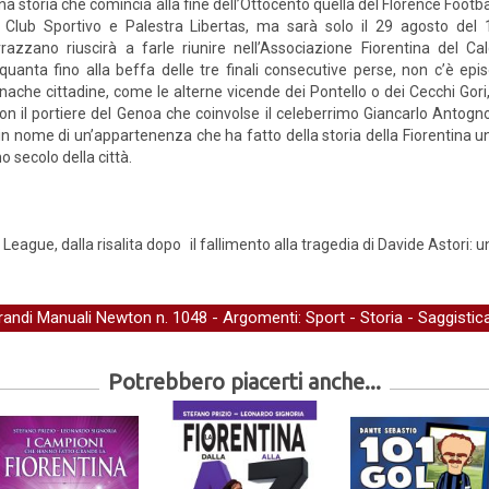
na storia che comincia alla fine dell’Ottocento quella del Florence Footbal
 Club Sportivo e Palestra Libertas, ma sarà solo il 29 agosto del 
razzano riuscirà a farle riunire nell’Associazione Fiorentina del C
quanta fino alla beffa delle tre finali consecutive perse, non c’è epi
nache cittadine, come le alterne vicende dei Pontello o dei Cecchi Gori, 
 con il portiere del Genoa che coinvolse il celeberrimo Giancarlo Antog
n nome di un’appartenenza che ha fatto della storia della Fiorentina un
o secolo della città.
e League, dalla risalita dopo il fallimento alla tragedia di Davide Astori:
randi Manuali Newton
n. 1048 - Argomenti:
Sport
-
Storia
-
Saggistic
Potrebbero piacerti anche...