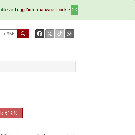
okstore
Contatti
utilizzo.
Leggi l'informativa sui cookie
OK
le
€ 14,90