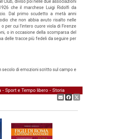
l Club, diviso poi nelle due associazioni
1926 che il marchese Luigi Ridolfi da
alcio. Dal primo scudetto a metà anni
sodio che non abbia avuto risalto nelle
o per cui l’intero cuore viola di Firenze
noni, o in occasione della scomparsa del
a delle tracce più fedeli da seguire per
 un secolo di emozioni scritto sul campo e
a
-
Sport e Tempo libero
-
Storia
Condividi: