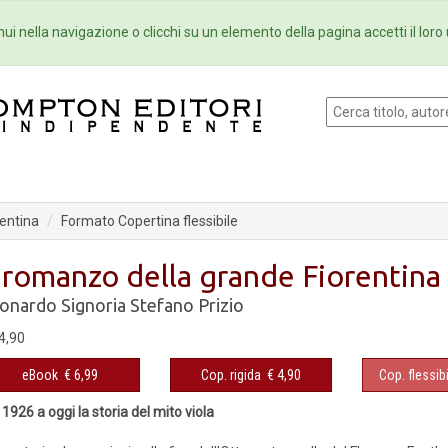
Eventi
Collane
Newsletter
Ebo
ui nella navigazione o clicchi su un elemento della pagina accetti il loro 
rentina
Formato Copertina flessibile
l romanzo della grande Fiorentina
onardo Signoria
Stefano Prizio
4,90
eBook
€ 6,99
Cop. rigida
€ 4,90
Cop. flessibi
 1926 a oggi la storia del mito viola