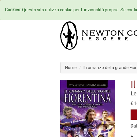
Home
Autori
Cookies:
Questo sito utilizza cookie per funzionalità proprie. Se contin
Home
Il romanzo della grande Fio
I
Le
€ 1
Dal