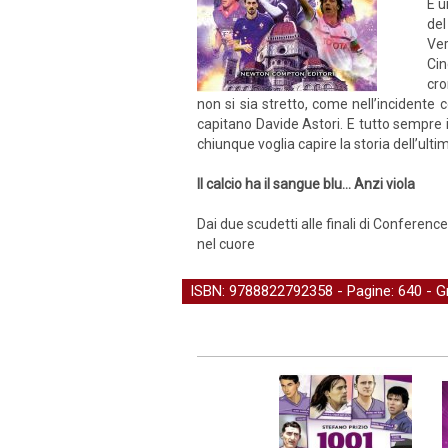
È u
del
Ver
Cin
cro
non si sia stretto, come nell’incidente
capitano Davide Astori. E tutto sempre i
chiunque voglia capire la storia dell’ultim
Il calcio ha il sangue blu... Anzi viola
Dai due scudetti alle finali di Conferenc
nel cuore
ISBN: 9788822792358 - Pagine: 640 -
G