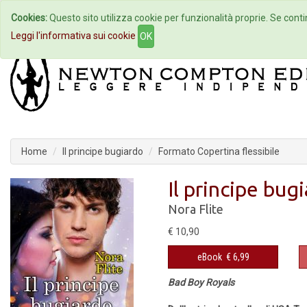
Cookies:
Questo sito utilizza cookie per funzionalità proprie. Se contin
Home
Autori
Eventi
Col
Leggi l'informativa sui cookie
OK
Home
Il principe bugiardo
Formato Copertina flessibile
Il principe bug
Nora Flite
€ 10,90
eBook
€ 6,99
Bad Boy Royals