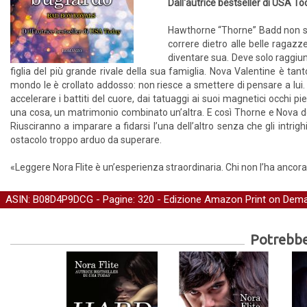
Dall'autrice bestseller di USA T
Hawthorne “Thorne” Badd non si è
correre dietro alle belle ragaz
diventare sua. Deve solo raggiu
figlia del più grande rivale della sua famiglia. Nova Valentine è tan
mondo le è crollato addosso: non riesce a smettere di pensare a lui. 
accelerare i battiti del cuore, dai tatuaggi ai suoi magnetici occhi 
una cosa, un matrimonio combinato un’altra. E così Thorne e Nova deci
Riusciranno a imparare a fidarsi l’una dell’altro senza che gli intrigh
ostacolo troppo arduo da superare.
«Leggere Nora Flite è un’esperienza straordinaria. Chi non l’ha ancor
ASIN: B08D4P9DCG - Pagine: 320 -
Edizione Amazon Print on Dem
Potrebber