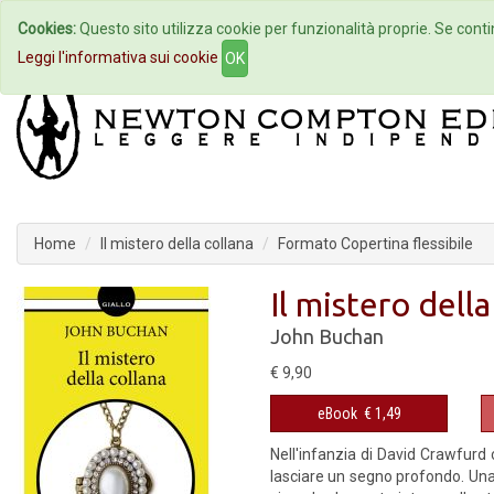
Cookies:
Questo sito utilizza cookie per funzionalità proprie. Se contin
Home
Autori
Eventi
Col
Leggi l'informativa sui cookie
OK
Home
Il mistero della collana
Formato Copertina flessibile
Il mistero della
John Buchan
€ 9,90
eBook
€ 1,49
Nell'infanzia di David Crawfurd c
lasciare un segno profondo. Una 