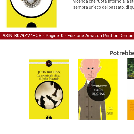
vicenda che ruota intorno alla sto
sembra un'eco del passato, di que
ASIN: B079ZV4HCV - Pagine: 0 -
Edizione Amazon Print on Deman
Potrebber