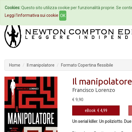
Cookies:
Questo sito utilizza cookie per funzionalità proprie. Se contin
Home
Autori
Eventi
Col
Leggi l'informativa sui cookie
OK
Home
Il manipolatore
Formato Copertina flessibile
Il manipolator
Francisco Lorenzo
€ 9,90
eBook
€ 4,99
Un serial killer. Un poliziotto. D