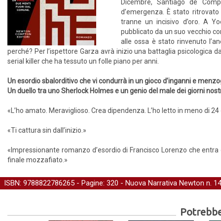
Dicembre, Santiago de Compos
d’emergenza. È stato ritrovato 
tranne un incisivo d’oro. A Y
pubblicato da un suo vecchio com
alle ossa è stato rinvenuto l’
perché? Per l’ispettore Garza avrà inizio una battaglia psicologica da
serial killer che ha tessuto un folle piano per anni.
Un esordio sbalorditivo che vi condurrà in un gioco d’inganni e menzo
Un duello tra uno Sherlock Holmes e un genio del male dei giorni nostr
«L’ho amato. Meraviglioso. Crea dipendenza. L’ho letto in meno di 24 
«Ti cattura sin dall’inizio.»
«Impressionante romanzo d’esordio di Francisco Lorenzo che entra dal
finale mozzafiato.»
ISBN: 9788822786265 - Pagine: 320 -
Nuova Narrativa Newton
n. 1
Potrebber