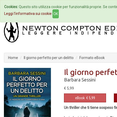
Cookies:
Questo sito utilizza cookie per funzionalità proprie. Se contin
Home
Autori
Eventi
Col
Leggi l'informativa sui cookie
OK
Home
Il giorno perfetto per un delitto
Formato eBook
Il giorno perfe
Barbara Sessini
€ 5,99
eBook
€ 5,99
Un thriller che ti tiene sospeso f