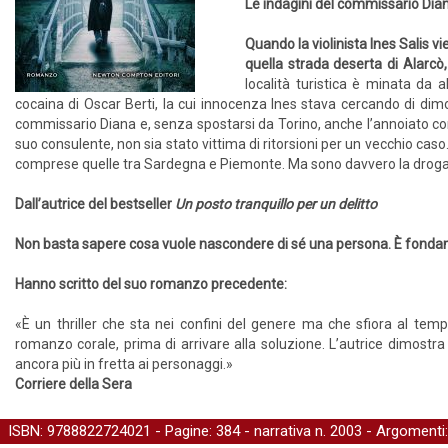
Le indagini del commissario Dia
Quando la violinista Ines Salis v
quella strada deserta di Alarcò
località turistica è minata da a
cocaina di Oscar Berti, la cui innocenza Ines stava cercando di dimo
commissario Diana e, senza spostarsi da Torino, anche l’annoiato com
suo consulente, non sia stato vittima di ritorsioni per un vecchio caso. Qu
comprese quelle tra Sardegna e Piemonte. Ma sono davvero la droga e l
Dall’autrice del bestseller
Un posto tranquillo per un delitto
Non basta sapere cosa vuole nascondere di sé una persona. È fondam
Hanno scritto del suo romanzo precedente:
«È un thriller che sta nei confini del genere ma che sfiora al temp
romanzo corale, prima di arrivare alla soluzione. L’autrice dimostra
ancora più in fretta ai personaggi.»
Corriere della Sera
ISBN: 9788822724021 - Pagine: 384 -
narrativa
n. 2003 - Argomenti