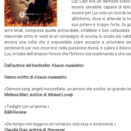
Luc Cain era un demone sceso 
essere sensibile capace di dol
essere per Luc solo un ricordo lo
all’Inferno, dove lo attende la 
suo potere è troppo forte, fa gol
armi letali, compresa quella primordiale, infallibile e ben collaudat
nasconde sotto le vesti di un compagno di scuola, lo scudo più valido 
ancora una volta che è impossibile stare accanto a un’umana senz
sentimenti per non incorrere nella punizione divina, e subire il dolor
Luc, in balia dell’attacco feroce che l’Inferno sta scatenando e che seg
Dall'autrice del bestseller
Il bacio maledetto
Hanno scritto di
Il bacio maledetto
:
«Demoni sexy, angeli mozzafiato, un amore che scotta: un grande r
Melissa Marr, autrice di
Wicked Lovely
«Twilight con un’anima.»
B&N Review
«Da tempo non leggevo un romanzo così sexy e avvincente.»
Claudia Gray, autrice di
Stargazer