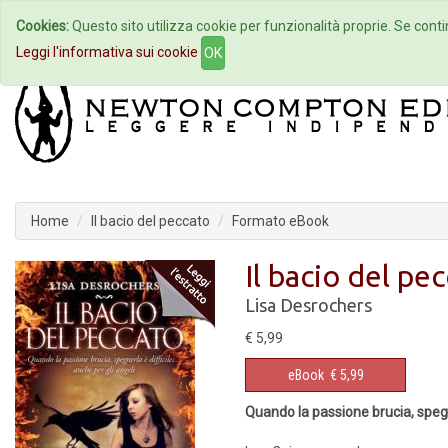
Cookies:
Questo sito utilizza cookie per funzionalità proprie. Se contin
Home
Autori
Eventi
Col
Leggi l'informativa sui cookie
OK
Home
Il bacio del peccato
Formato eBook
Il bacio del pe
Lisa Desrochers
€ 5,99
eBook
€ 5,99
Quando la passione brucia, spegn