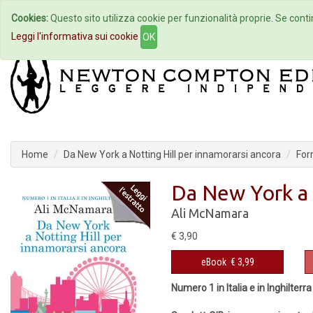
Cookies:
Questo sito utilizza cookie per funzionalità proprie. Se contin
Home
Autori
Eventi
Col
Leggi l'informativa sui cookie
OK
Home
Da New York a Notting Hill per innamorarsi ancora
For
Da New York a 
Ali McNamara
€ 3,90
eBook
€ 3,99
Numero 1 in Italia e in Inghilterra