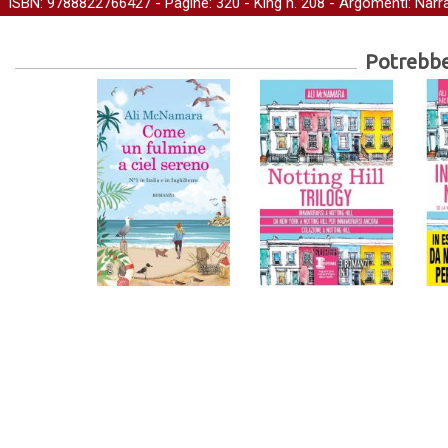
ISBN: 9788822766427 - Pagine: 320 -
King
n. 208 - Argomenti:
Narra
Potrebber