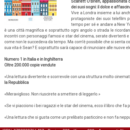
Scarlett O’Brien, appassionata 
dei suoi sogni: il dolce e affasc
Vive a Londra insieme a lui anc
protagoniste dei suoi telefilm p
tempo per sé e andare a New Yor
è una città magnifica e soprattutto ogni angolo o strada le ricordano
incontri con personaggi famosi e star del cinema, serate divertenti e 
come non le succedeva da tempo. Ma com’è possibile che si senta cos
sua vita è Sean? E soprattutto sarà capace di rinunciare alle nuove e
Numero 1 in Italia e in Inghilterra
Oltre 200.000 copie vendute
«Una lettura divertente e scorrevole con una struttura molto cinemat
la Repubblica
«Meraviglioso. Non riuscirete a smettere di leggerlo.»
«Se vi piacciono i bei ragazzi e le star del cinema, ecco il libro che fa p
«Una lettura che si gusta come un prelibato pasticcino e non fa nepp