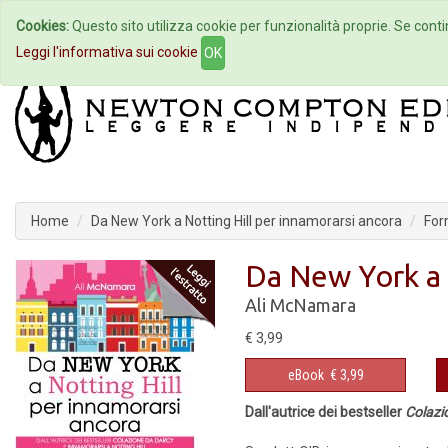
Cookies:
Questo sito utilizza cookie per funzionalità proprie. Se contin
Home
Autori
Eventi
Col
Leggi l'informativa sui cookie
OK
Home
Da New York a Notting Hill per innamorarsi ancora
For
Da New York a 
Ali McNamara
€ 3,99
eBook
€ 3,99
Dall'autrice dei bestseller
Colazi