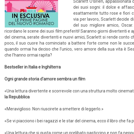
Scarlett O’Brien, appassionata 
dei suoi sogni: il dolce e aff
esattamente tutto rose e fiori c
via per lavoro, Scarlett decide 
del suo migliore amico, Oscar
ricordano le scene dei suoi film preferiti! Saranno giorni divertenti e
del cinema, serate divertenti e nuovi amici, Scarlett si rende conto 
poco, il suo cuore ha cominciato a battere forte come non le succ
quando ormai ha deciso che l’unico, vero amore della sua vita è Sea
che l’hanno ormai rapita?
Bestseller in Italia e Inghilterra
Ogni grande storia d'amore sembra un film
«Una lettura divertente e scorrevole con una struttura molto cinemat
la Repubblica
«Meraviglioso. Non riuscirete a smettere di leggerlo.»
«Se vi piacciono i bei ragazzi e le star del cinema, ecco il libro che fa p
«Una lettura che si gusta come un prelibato pasticcino e non fa nepp