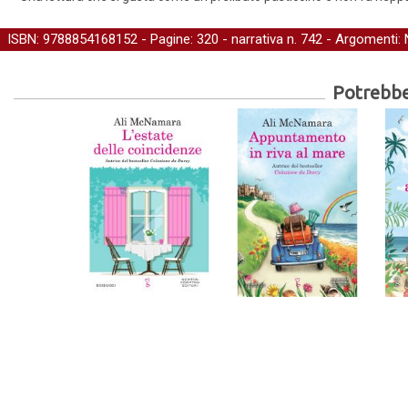
ISBN: 9788854168152 - Pagine: 320 -
narrativa
n. 742 - Argomenti:
Potrebber