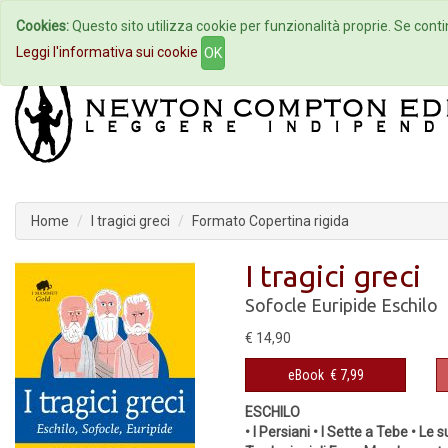
Cookies:
Questo sito utilizza cookie per funzionalità proprie. Se contin
Home
Autori
Eventi
Col
Leggi l'informativa sui cookie
OK
Home
I tragici greci
Formato Copertina rigida
I tragici greci
Sofocle
Euripide
Eschilo
€ 14,90
eBook
€ 7,99
ESCHILO
• I Persiani • I Sette a Tebe • 