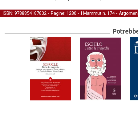
ISBN: 9788854187832 - Pagine: 1280 -
I Mammut
n. 174 - Argoment
Potrebber