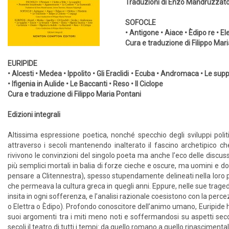
Traduzioni di Enzo Mandruzzato
SOFOCLE
• Antigone • Aiace • Èdipo re • Ele
Cura e traduzione di Filippo Mar
EURIPIDE
• Alcesti • Medea • Ippolito • Gli Eraclidi • Ecuba • Andromaca • Le suppli
• Ifigenia in Aulide • Le Baccanti • Reso • Il Ciclope
Cura e traduzione di Filippo Maria Pontani
Edizioni integrali
Altissima espressione poetica, nonché specchio degli sviluppi politi
attraverso i secoli mantenendo inalterato il fascino archetipico ch
rivivono le convinzioni del singolo poeta ma anche l’eco delle discussi
più semplici mortali in balia di forze cieche e oscure, ma uomini e don
pensare a Clitennestra), spesso stupendamente delineati nella loro pr
che permeava la cultura greca in quegli anni. Eppure, nelle sue traged
insita in ogni sofferenza, e l’analisi razionale coesistono con la perce
o Elettra o Èdipo). Profondo conoscitore dell’animo umano, Euripide ha
suoi argomenti tra i miti meno noti e soffermandosi su aspetti secon
secoli il teatro di tutti i tempi: da quello romano a quello rinascimenta