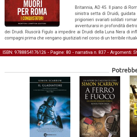
Britannia, AD 45. Il piano di Rom
sinistra setta di Druidi, guidat
prigionieri svariati soldati rom
avventurarsi in profondità dietr
dei Druidi. Riuscirà Figulo a impedire ai Druidi della Luna Nera di i
compagni prima che vengano giustiziati nel corso di un terribile ritual
ISBN: 9788854176126 - Pagine: 80 -
narrativa
n. 837 - Argomenti:
S
Potrebber