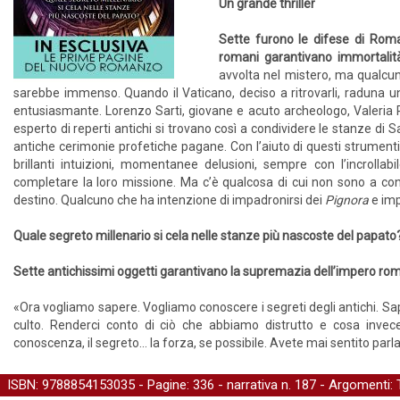
Un grande thriller
Sette furono le difese di Roma
romani garantivano immortalità
avvolta nel mistero, ma qualcuno
sarebbe immenso. Quando il Vaticano, deciso a ritrovarli, raduna un g
entusiasmante. Lorenzo Sarti, giovane e acuto archeologo, Valeria 
esperto di reperti antichi si trovano così a condividere le stanze di S
antiche cerimonie profetiche pagane. Con l’aiuto di questi strumenti po
brillanti intuizioni, momentanee delusioni, sempre con l’incrollabil
completare la loro missione. Ma c’è qualcosa di cui non sono a cono
destino. Qualcuno che ha intenzione di impadronirsi dei
Pignora
e imp
Quale segreto millenario si cela nelle stanze più nascoste del papato
Sette antichissimi oggetti garantivano la supremazia dell’impero ro
«Ora vogliamo sapere. Vogliamo conoscere i segreti degli antichi. Sa
culto. Renderci conto di ciò che abbiamo distrutto e cosa invec
conoscenza, il segreto... la forza, se possibile. Avete mai sentito parl
ISBN: 9788854153035 - Pagine: 336 -
narrativa
n. 187 - Argomenti: