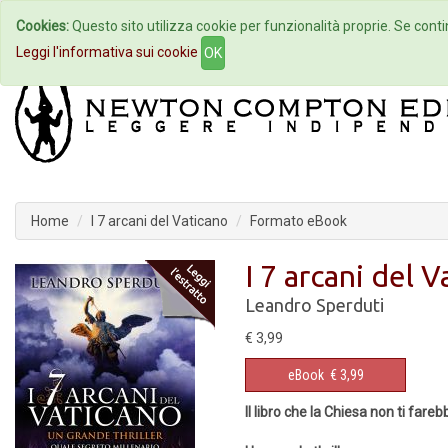
Cookies:
Questo sito utilizza cookie per funzionalità proprie. Se contin
Home
Autori
Eventi
Col
Leggi l'informativa sui cookie
OK
Home
I 7 arcani del Vaticano
Formato eBook
I 7 arcani del 
Leandro Sperduti
€ 3,99
eBook
€ 3,99
Il libro che la Chiesa non ti fare