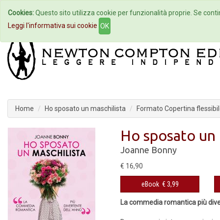
Cookies:
Questo sito utilizza cookie per funzionalità proprie. Se contin
Home
Autori
Eventi
Col
Leggi l'informativa sui cookie
OK
Home
Ho sposato un maschilista
Formato Copertina flessibi
Ho sposato un 
Joanne Bonny
€ 16,90
eBook
€ 3,99
La commedia romantica più dive