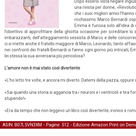
Dopo essersi vista negare ingi
una rivista per donne, «Revolut
che i suoi migliori amici l’hanno 
ricchissimo Marco Bernardi ospit
Emma è furiosa solo all’idea di
l’obiettivo di approfittare della ghiotta occasione per screditare l
imbarazzanti, dell’atteggiamento sessista di Marco e delle concorrent
ci si mette anche il fratello maggiore di Marco, Leonardo, tanto affa
nei confronti dei fratelli Bernardi si fanno ogni giorno più intricati,
lei stessa la sua avversaria più pericolosa?
L’amore non è mai stato così divertente
«L’ho letto tre volte, e ancora mi diverto. Datemi della pazza, oppur
«Sai quando una storia si aggancia tra i neuroni e i ventricoli e tira 
stupendo!»
«Era da tempo che non leggevo un libro così divertente, ironico e romant
ASIN: B07L5VN3XM - Pagine: 512 -
Edizione Amazon Print on Dem