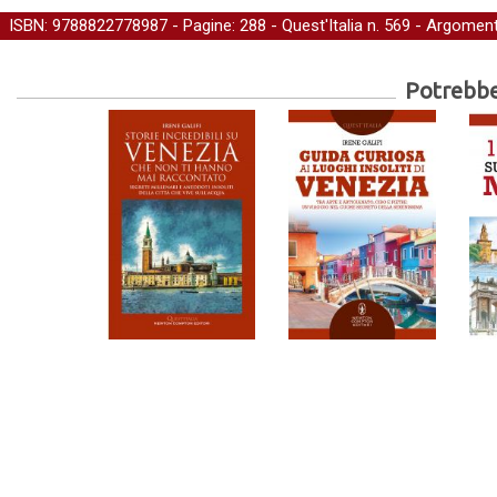
ISBN: 9788822778987 - Pagine: 288 -
Quest'Italia
n. 569 - Argoment
Potrebber