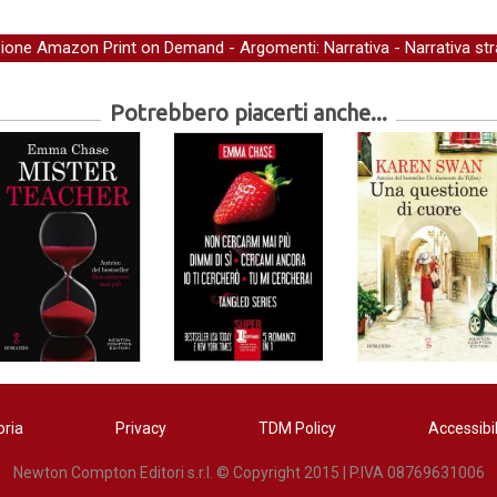
zione Amazon Print on Demand
- Argomenti:
Narrativa
-
Narrativa str
Potrebbero piacerti anche...
oria
Privacy
TDM Policy
Accessibil
Newton Compton Editori s.r.l. © Copyright 2015 | P.IVA 08769631006