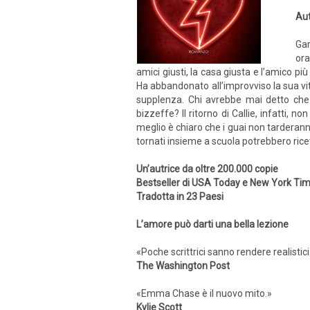
Aut
Gar
ora
amici giusti, la casa giusta e l’amico pi
Ha abbandonato all’improvviso la sua vita
supplenza. Chi avrebbe mai detto che 
bizzeffe? Il ritorno di Callie, infatti,
meglio è chiaro che i guai non tarderann
tornati insieme a scuola potrebbero rice
Un’autrice da oltre 200.000 copie
Bestseller di USA Today e New York Ti
Tradotta in 23 Paesi
L’amore può darti una bella lezione
«Poche scrittrici sanno rendere realist
The Washington Post
«Emma Chase è il nuovo mito.»
Kylie Scott