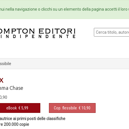
Eventi
Collane
Newsletter
Ebo
ui nella navigazione o clicchi su un elemento della pagina accetti il loro 
ssibile
x
ma Chase
0,90
eBook
€ 5,99
Cop. flessibile
€ 10,90
autrice ai primi posti delle classifiche
re 200.000 copie