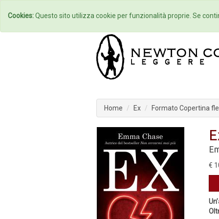
Home
Autori
Cookies:
Questo sito utilizza cookie per funzionalità proprie. Se contin
Home
Ex
Formato Copertina fle
E
Em
€ 1
Un’
Olt