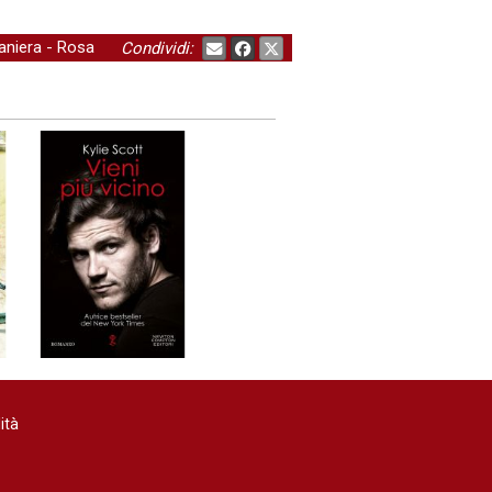
aniera
-
Rosa
Condividi:
ità