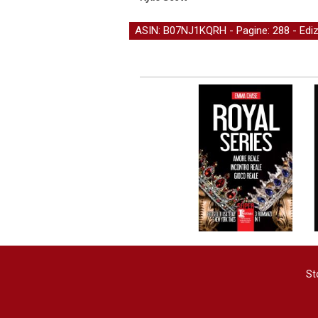
ASIN: B07NJ1KQRH - Pagine: 288 -
Edi
St