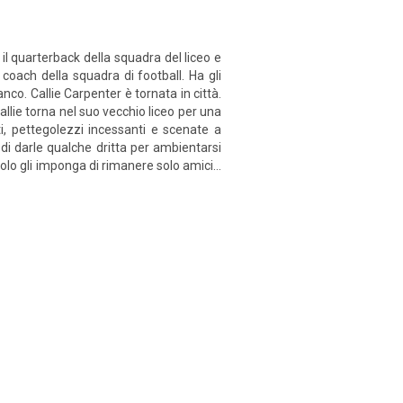
l quarterback della squadra del liceo e
 coach della squadra di football. Ha gli
nco. Callie Carpenter è tornata in città.
allie torna nel suo vecchio liceo per una
i, pettegolezzi incessanti e scenate a
e di darle qualche dritta per ambientarsi
uolo gli imponga di rimanere solo amici…