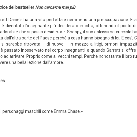
rice del bestseller
Non cercarmi mai più
rett Daniels ha una vita perfetta e nemmeno una preoccupazione. Era i
 è diventato l’insegnante più desiderato in città, ottenendo il posto di
ù adorabile che si possa desiderare: Snoopy, il suo dolcissimo cucciolo bia
 dall’altra parte del Paese perché a casa hanno bisogno di lei. E così, C
si sarebbe ritrovata – di nuovo – in mezzo a litigi, ormoni impazzit
 non è passato inosservato nel corpo insegnanti, e quando Garrett si offr
o ad arrivare. Proprio come ai vecchi tempi. Perché nonostante il loro r
vere una bella lezione dall’amore.
mes
ici i personaggi maschili come Emma Chase.»