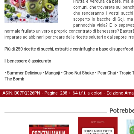
Frutta e verdura da bere, ma add
comuni, che troverete sui banchi
che renderanno i vostri succhi 
scoperto le bacche di Goji, ma
pannocchia viola? E lo sapevat
normale frullato un vero e proprio concentrato di benessere? Basterà
imparare ad abbinarli per creare delle ricette salutari e dal sapore irres
Più di 250 ricette di succhi, estratti e centrifughe a base di superfood
Il benessere è assicurato
• Summer Delicious • Mangoji • Choc-Nut Shake • Pear Chai • Tropic T
The Bomb
ASIN: B07FQ326PN - Pagine: 288 + 64 t.f.t. a colori -
Edizione Ama
benessere
Potrebber