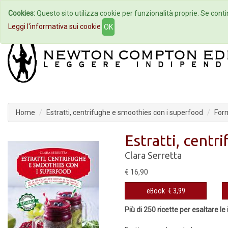
Cookies:
Questo sito utilizza cookie per funzionalità proprie. Se contin
Home
Autori
Eventi
Col
Leggi l'informativa sui cookie
OK
Home
Estratti, centrifughe e smoothies con i superfood
Form
Estratti, cent
Clara Serretta
€ 16,90
eBook
€ 3,99
Più di 250 ricette per esaltare le 