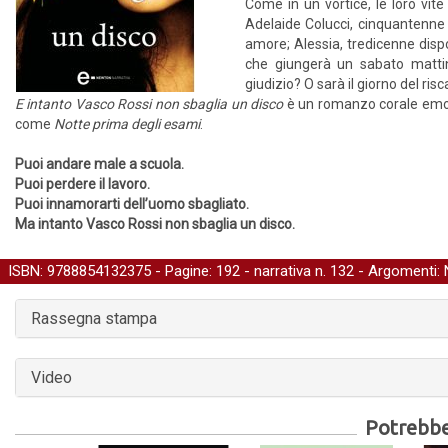
Come in un vortice, le loro vite
Adelaide Colucci, cinquantenne 
amore; Alessia, tredicenne dispo
che giungerà un sabato mattina
giudizio? O sarà il giorno del risc
E intanto Vasco Rossi non sbaglia un disco
è un romanzo corale e
come
Notte prima degli esami
.
Puoi andare male a scuola.
Puoi perdere il lavoro.
Puoi innamorarti dell’uomo sbagliato.
Ma intanto Vasco Rossi non sbaglia un disco.
ISBN: 9788854132375 - Pagine: 192 -
narrativa
n. 132 - Argomenti:
Rassegna stampa
Video
Potrebber