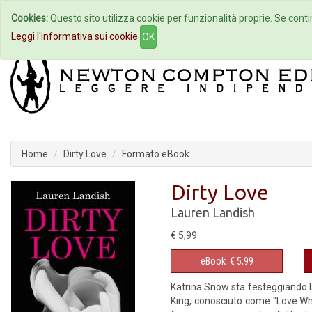
Cookies:
Questo sito utilizza cookie per funzionalità proprie. Se contin
Home
Autori
Eventi
Col
Leggi l'informativa sui cookie
OK
Home
Dirty Love
Formato eBook
Dirty Love
Lauren Landish
€ 5,99
eBook
€ 5,99
Katrina Snow sta festeggiando l
King, conosciuto come "Love Wh