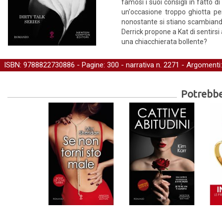
famosi i suoi consigli in fatto d
un'occasione troppo ghiotta per
nonostante si stiano scambiando 
Derrick propone a Kat di sentirsi
una chiacchierata bollente?
ISBN: 9788822730886 - Pagine: 300 -
narrativa
n. 2271 - Argomenti
Potrebber