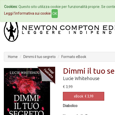
Cookies:
Questo sito utilizza cookie per funzionalità proprie. Se contin
Home
Autori
Eventi
Col
Leggi l'informativa sui cookie
OK
Home
Dimmi il tuo segreto
Formato eBook
Dimmi il tuo s
Lucie Whitehouse
€ 3,99
eBook
€ 3,99
Diabolico