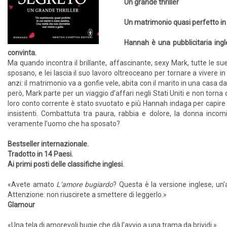
Un grande thriller
Un matrimonio quasi perfetto in
Hannah è una pubblicitaria ing
convinta.
Ma quando incontra il brillante, affascinante, sexy Mark, tutte le su
sposano, e lei lascia il suo lavoro oltreoceano per tornare a vivere 
anzi: il matrimonio va a gonfie vele, abita con il marito in una casa da
però, Mark parte per un viaggio d’affari negli Stati Uniti e non torna 
loro conto corrente è stato svuotato e più Hannah indaga per capire 
insistenti. Combattuta tra paura, rabbia e dolore, la donna incom
veramente l’uomo che ha sposato?
Bestseller internazionale.
Tradotto in 14 Paesi.
Ai primi posti delle classifiche inglesi.
«Avete amato
L’amore bugiardo
? Questa è la versione inglese, un
Attenzione: non riuscirete a smettere di leggerlo.»
Glamour
«Una tela di amorevoli bugie che dà l’avvio a una trama da brividi.»