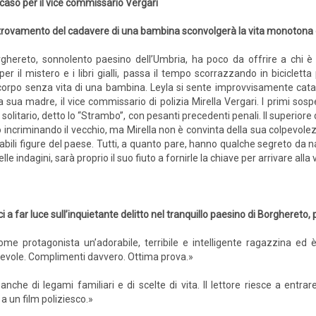
caso per il vice commissario Vergari
ritrovamento del cadavere di una bambina sconvolgerà la vita monotona 
ghereto, sonnolento paesino dell’Umbria, ha poco da offrire a chi è 
 il mistero e i libri gialli, passa il tempo scorrazzando in biciclet
il corpo senza vita di una bambina. Leyla si sente improvvisamente catapu
 a sua madre, il vice commissario di polizia Mirella Vergari. I primi s
litario, detto lo “Strambo”, con pesanti precedenti penali. Il superiore 
 incriminando il vecchio, ma Mirella non è convinta della sua colpevole
ttabili figure del paese. Tutti, a quanto pare, hanno qualche segreto d
nelle indagini, sarà proprio il suo fiuto a fornirle la chiave per arrivare alla
ici a far luce sull’inquietante delitto nel tranquillo paesino di Borghereto
e protagonista un’adorabile, terribile e intelligente ragazzina ed è 
devole. Complimenti davvero. Ottima prova.»
che di legami familiari e di scelte di vita. Il lettore riesce a entra
a un film poliziesco.»