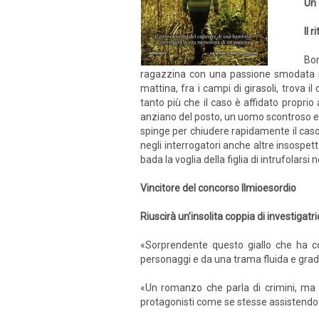
Un 
Il 
Bor
ragazzina con una passione smodata per
mattina, fra i campi di girasoli, trova 
tanto più che il caso è affidato proprio
anziano del posto, un uomo scontroso e so
spinge per chiudere rapidamente il caso
negli interrogatori anche altre insospe
bada la voglia della figlia di intrufolarsi 
Vincitore del concorso Ilmioesordio
Riuscirà un’insolita coppia di investigatr
«Sorprendente questo giallo che ha com
personaggi e da una trama fluida e gra
«Un romanzo che parla di crimini, ma an
protagonisti come se stesse assistendo 