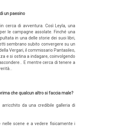
di un paesino
in cerca di avventura. Così Leyla, una
ta per le campagne assolate. Finché una
ltata in una delle storie dei suoi libri,
ospetti sembrano subito convergere su un
della Vergari, il commissario Pantasileo,
zza e si ostina a indagare, coinvolgendo
a nascondere… E mentre cerca di tenere a
 verità…
, prima che qualcun altro si faccia male?
arricchito da una credibile galleria di
re nelle scene e a vedere fisicamente i