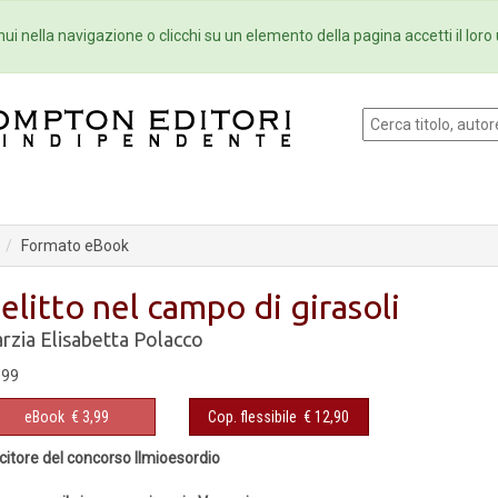
Eventi
Collane
Newsletter
Ebo
ui nella navigazione o clicchi su un elemento della pagina accetti il loro 
Formato eBook
elitto nel campo di girasoli
rzia Elisabetta Polacco
,99
eBook
€ 3,99
Cop. flessibile
€ 12,90
citore del concorso Ilmioesordio