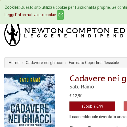
Cookies:
Questo sito utilizza cookie per funzionalità proprie. Se contin
Home
Autori
Eventi
Col
Leggi l'informativa sui cookie
OK
Home
Cadavere nei ghiacci
Formato Copertina flessibile
Cadavere nei g
Satu Rämö
€ 12,90
eBook
€ 6,99
Il caso editoriale diventato una 