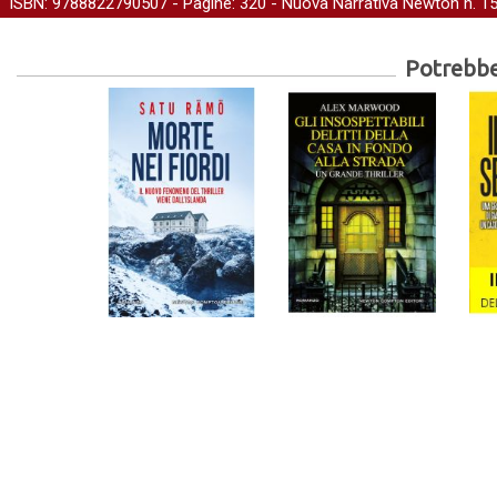
ISBN: 9788822790507 - Pagine: 320 -
Nuova Narrativa Newton
n. 1
Potrebber