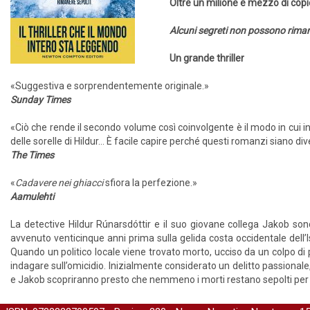
Oltre un milione e mezzo di cop
Alcuni segreti non possono riman
Un grande thriller
«Suggestiva e sorprendentemente originale.»
Sunday Times
«Ciò che rende il secondo volume così coinvolgente è il modo in cui 
delle sorelle di Hildur... È facile capire perché questi romanzi siano div
The Times
«
Cadavere nei ghiacci
sfiora la perfezione.»
Aamulehti
La detective Hildur Rúnarsdóttir e il suo giovane collega Jakob son
avvenuto venticinque anni prima sulla gelida costa occidentale dell’Is
Quando un politico locale viene trovato morto, ucciso da un colpo di 
indagare sull’omicidio. Inizialmente considerato un delitto passionale,
e Jakob scopriranno presto che nemmeno i morti restano sepolti pe