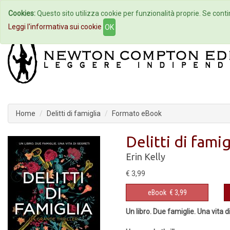
Cookies:
Questo sito utilizza cookie per funzionalità proprie. Se contin
Home
Autori
Eventi
Col
Leggi l'informativa sui cookie
OK
Home
Delitti di famiglia
Formato eBook
Delitti di famig
Erin Kelly
€ 3,99
eBook
€ 3,99
Un libro. Due famiglie. Una vita di