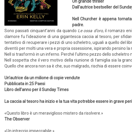
Un grande thriller
Dall'autrice bestseller del Sund
Nell Churcher è appena tornata a
padre.
Sono passati cinquant’anni da quando
Le ossa d’oro
, il romanzo eni
clamore fu l’ideazione di una gigantesca caccia al tesoro, per sfidare
tentativo di recuperare i pezzi di uno scheletro, uguali a quello del libr
diventò per molti una vera e propria ossessione, ispirando persino la nas
Nell si trasformò in un inferno. Perché l’ultimo pezzo dello scheletro 
Nell sospetta che il vero motivo della riunione di famiglia sia la gr
Quello che ancora non sa è che, suo malgrado, rischia di essere coinvo
Un’autrice da un milione di copie vendute
Pubblicata in 25 Paesi
Libro dell’anno per il Sunday Times
La caccia al tesoro ha inizio e la tua vita potrebbe essere in grave per
«Questo libro è un meraviglioso mistero da risolvere.»
The Observer
«Un intreccio impeccabile.»