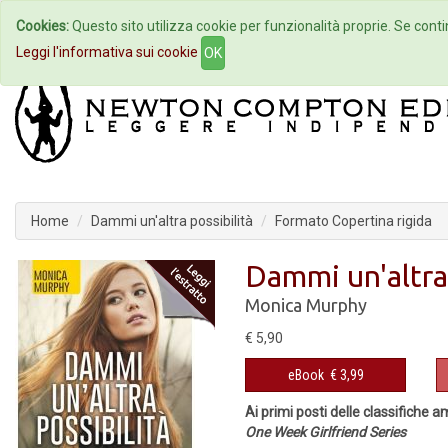
Cookies:
Questo sito utilizza cookie per funzionalità proprie. Se contin
Home
Autori
Eventi
Col
Leggi l'informativa sui cookie
OK
Home
Dammi un'altra possibilità
Formato Copertina rigida
Dammi un'altra 
Monica Murphy
€ 5,90
eBook
€ 3,99
Ai primi posti delle classifiche 
One Week Girlfriend Series