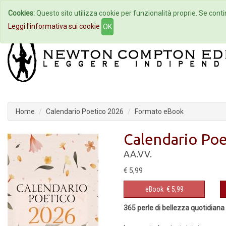
Cookies:
Questo sito utilizza cookie per funzionalità proprie. Se contin
Home
Autori
Eventi
Col
Leggi l'informativa sui cookie
OK
Home
Calendario Poetico 2026
Formato eBook
Calendario Poe
AA.VV.
€ 5,99
eBook
€ 5,99
365 perle di bellezza quotidiana 