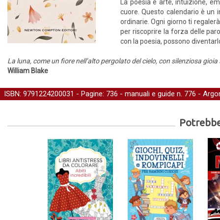
La poesia è arte, intuizione, em
cuore. Questo calendario è un in
ordinarie. Ogni giorno ti regaler
per riscoprire la forza delle par
con la poesia, possono diventarl
La luna, come un fiore nell’alto pergolato del cielo, con silenziosa gioia 
William Blake
ISBN: 9791224200031 - Pagine: 736 -
manuali e guide
n. 776 - Argo
Potrebber